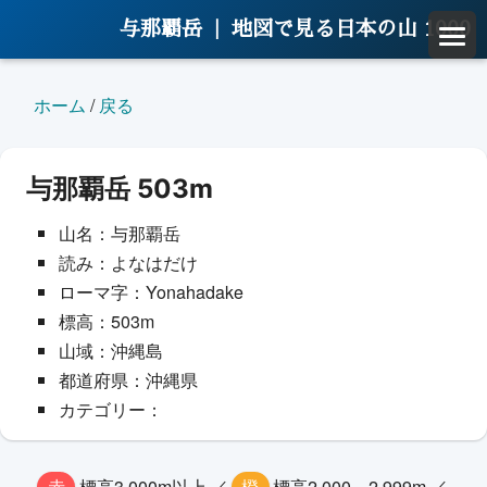
与那覇岳 |
地図で見る日本の山 1000
ホーム
/
戻る
与那覇岳 503m
山名：与那覇岳
読み：よなはだけ
ローマ字：Yonahadake
標高：503m
山域：沖縄島
都道府県：沖縄県
カテゴリー：
赤
標高3,000m以上 ／
橙
標高2,000～2,999m ／