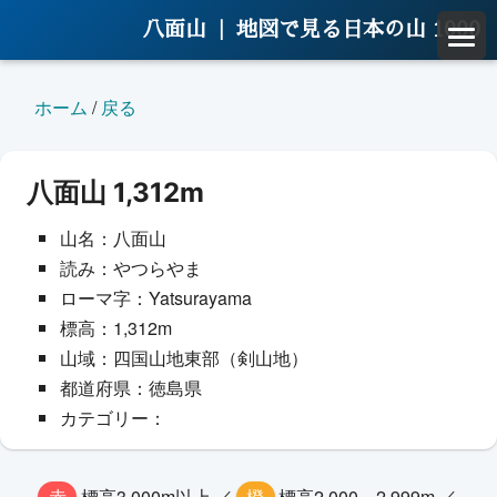
八面山 |
地図で見る日本の山 1000
ホーム
/
戻る
八面山 1,312m
山名：八面山
読み：やつらやま
ローマ字：Yatsurayama
標高：1,312m
山域：四国山地東部（剣山地）
都道府県：徳島県
カテゴリー：
赤
標高3,000m以上 ／
橙
標高2,000～2,999m ／