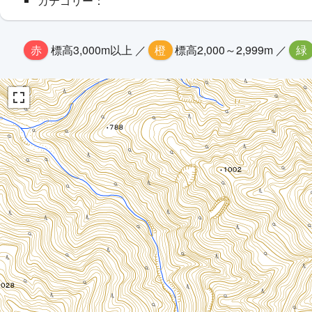
カテゴリー：
赤
標高3,000m以上 ／
橙
標高2,000～2,999m ／
緑