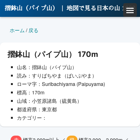
摺鉢山（パイプ山） |
地図で見る日本の山 1000
ホーム
/
戻る
摺鉢山（パイプ山） 170m
山名：摺鉢山（パイプ山）
読み：すりばちやま（ぱいぷやま）
ローマ字：Suribachiyama (Paipuyama)
標高：170m
山域：小笠原諸島（硫黄島）
都道府県：東京都
カテゴリー：
赤
標高3,000m以上 ／
橙
標高2,000～2,999m ／