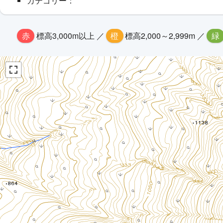
カテゴリー：
赤
標高3,000m以上 ／
橙
標高2,000～2,999m ／
緑