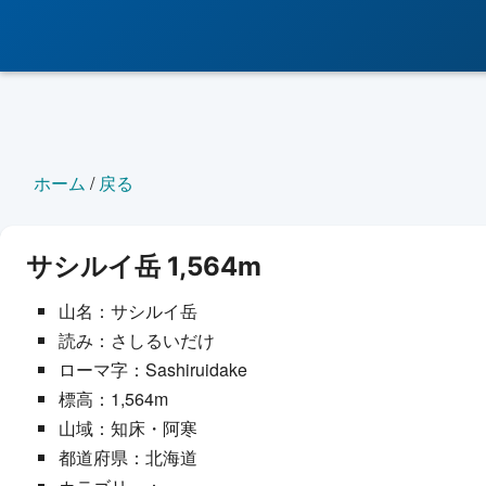
ホーム
/
戻る
サシルイ岳 1,564m
山名：サシルイ岳
読み：さしるいだけ
ローマ字：Sashiruidake
標高：1,564m
山域：知床・阿寒
都道府県：北海道