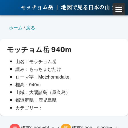
モッチョム岳 |
地図で見る日本の山 1000
ホーム
/
戻る
モッチョム岳 940m
山名：モッチョム岳
読み：もっちょむだけ
ローマ字：Motchomudake
標高：940m
山域：大隅諸島（屋久島）
都道府県：鹿児島県
カテゴリー：
赤
標高3,000m以上 ／
橙
標高2,000～2,999m ／