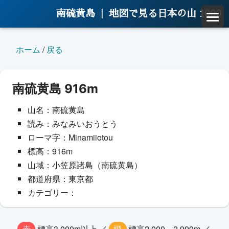
南硫黄島 |
地図で見る日本の山 1000
ホーム
/
戻る
南硫黄島 916m
山名：南硫黄島
読み：みなみいおうとう
ローマ字：Minamiiotou
標高：916m
山域：小笠原諸島（南硫黄島）
都道府県：東京都
カテゴリー：
赤
標高3,000m以上 ／
橙
標高2,000～2,999m ／