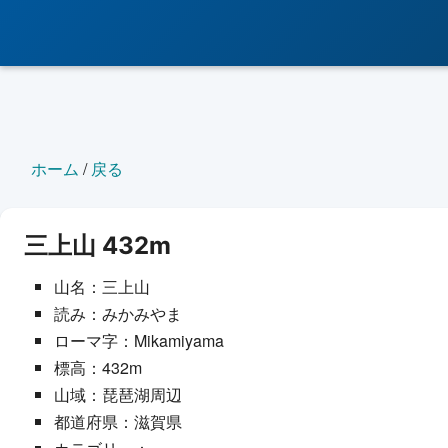
ホーム
/
戻る
三上山 432m
山名：三上山
読み：みかみやま
ローマ字：Mikamiyama
標高：432m
山域：琵琶湖周辺
都道府県：滋賀県