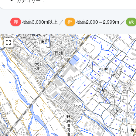
カテゴリー：
赤
標高3,000m以上 ／
橙
標高2,000～2,999m ／
緑