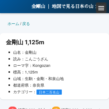
金剛山 |
地図で見る日本の山 1000
ホーム
/
戻る
金剛山 1,125m
山名：金剛山
読み：こんごうざん
ローマ字：Kongozan
標高：1,125m
山域：生駒・金剛・和泉山地
都道府県：奈良県
カテゴリー：
日本二百名山