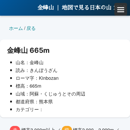
金峰山 |
地図で見る日本の山 1000
ホーム
/
戻る
金峰山 665m
山名：金峰山
読み：きんぼうざん
ローマ字：Kinbozan
標高：665m
山域：阿蘇・くじゅうとその周辺
都道府県：熊本県
カテゴリー：
赤
標高3,000m以上 ／
橙
標高2,000～2,999m ／