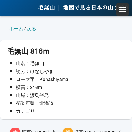
毛無山 |
地図で見る日本の山 1000
ホーム
/
戻る
毛無山 816m
山名：毛無山
読み：けなしやま
ローマ字：Kenashiyama
標高：816m
山域：渡島半島
都道府県：北海道
カテゴリー：
赤
標高3,000m以上 ／
橙
標高2,000～2,999m ／