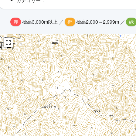
カテゴリー：
赤
標高3,000m以上 ／
橙
標高2,000～2,999m ／
緑