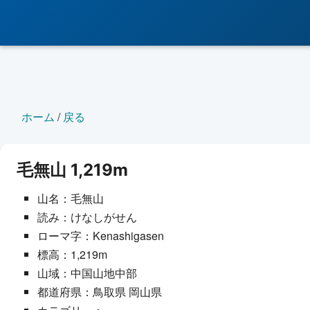
ホーム
/
戻る
毛無山 1,219m
山名：毛無山
読み：けなしがせん
ローマ字：Kenashigasen
標高：1,219m
山域：中国山地中部
都道府県：鳥取県 岡山県