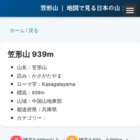
笠形山 |
地図で見る日本の山 1000
ホーム
/
戻る
笠形山 939m
山名：笠形山
読み：かさがたやま
ローマ字：Kasagatayama
標高：939m
山域：中国山地東部
都道府県：兵庫県
カテゴリー：
赤
標高3,000m以上 ／
橙
標高2,000～2,999m ／