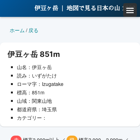
伊豆ヶ岳 |
地図で見る日本の山 1000
ホーム
/
戻る
伊豆ヶ岳 851m
山名：伊豆ヶ岳
読み：いずがたけ
ローマ字：Izugatake
標高：851m
山域：関東山地
都道府県：埼玉県
カテゴリー：
赤
標高3,000m以上 ／
橙
標高2,000～2,999m ／