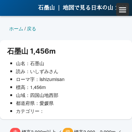
石墨山 |
地図で見る日本の山 1000
ホーム
/
戻る
石墨山 1,456m
山名：石墨山
読み：いしずみさん
ローマ字：Ishizumisan
標高：1,456m
山域：四国山地西部
都道府県：愛媛県
カテゴリー：
赤
標高3,000m以上 ／
橙
標高2,000～2,999m ／