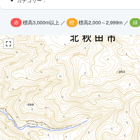
カテゴリー：
赤
標高3,000m以上 ／
橙
標高2,000～2,999m ／
緑