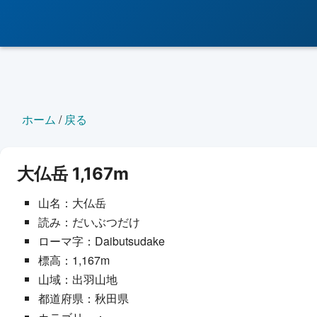
ホーム
/
戻る
大仏岳 1,167m
山名：大仏岳
読み：だいぶつだけ
ローマ字：Daibutsudake
標高：1,167m
山域：出羽山地
都道府県：秋田県