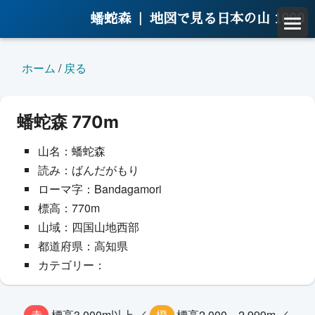
蟠蛇森 |
地図で見る日本の山 1000
ホーム
/
戻る
蟠蛇森 770m
山名：蟠蛇森
読み：ばんだがもり
ローマ字：Bandagamori
標高：770m
山域：四国山地西部
都道府県：高知県
カテゴリー：
赤
標高3,000m以上 ／
橙
標高2,000～2,999m ／