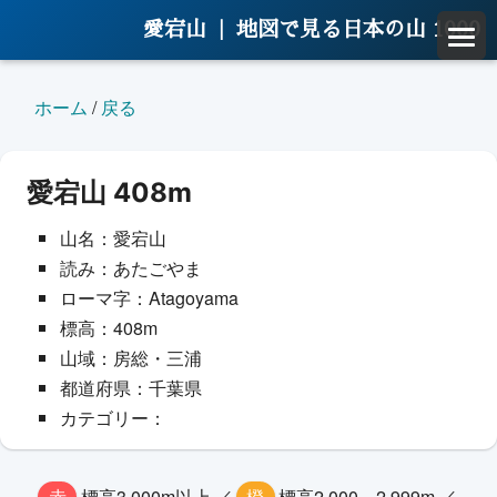
愛宕山 |
地図で見る日本の山 1000
ホーム
/
戻る
愛宕山 408m
山名：愛宕山
読み：あたごやま
ローマ字：Atagoyama
標高：408m
山域：房総・三浦
都道府県：千葉県
カテゴリー：
赤
標高3,000m以上 ／
橙
標高2,000～2,999m ／