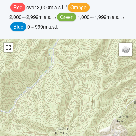
Red
over 3,000m a.s.l. /
Orange
2,000～2,999m a.s.l. /
Green
1,000～1,999m a.s.l. /
Blue
0～999m a.s.l.