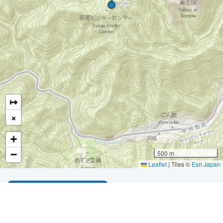
↦
×
+
−
500 m
Leaflet
|
Tiles ©
Esri Japan
LIST OF ALL MOUNTAINS
*
Developer Profile