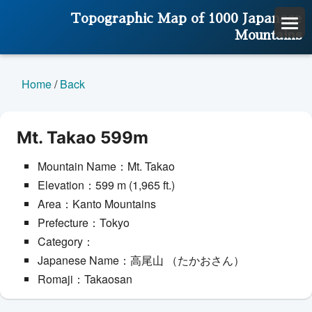
Topographic Map of 1000 Japanese
Mountains
Home
/
Back
Mt. Takao 599m
Mountain Name：Mt. Takao
Elevation：599 m (1,965 ft.)
Area：Kanto Mountains
Prefecture：Tokyo
Category：
Japanese Name：高尾山 （たかおさん）
Romaji：Takaosan