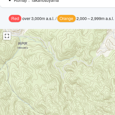
Romaji：Takanosuyama
Red
over 3,000m a.s.l. /
Orange
2,000～2,999m a.s.l. 