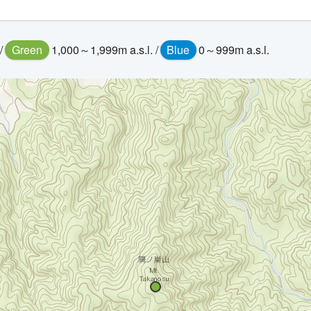
/
Green
1,000～1,999m a.s.l. /
Blue
0～999m a.s.l.