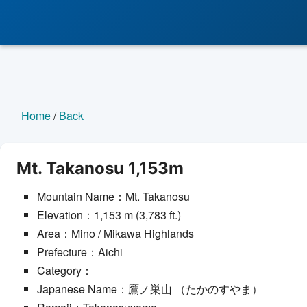
Home
/
Back
Mt. Takanosu 1,153m
Mountain Name：Mt. Takanosu
Elevation：1,153 m (3,783 ft.)
Area：Mino / Mikawa Highlands
Prefecture：Aichi
Category：
Japanese Name：鷹ノ巣山 （たかのすやま）