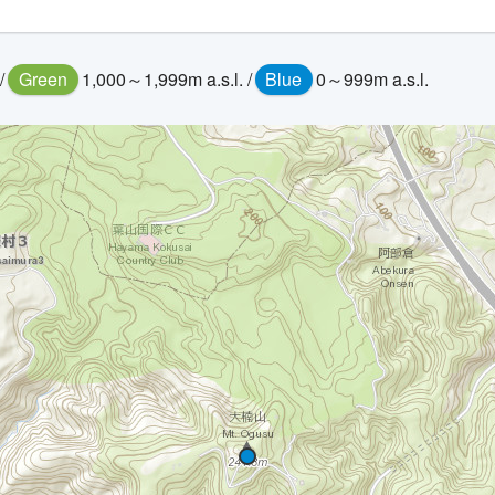
/
Green
1,000～1,999m a.s.l. /
Blue
0～999m a.s.l.