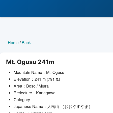
Home
/
Back
Mt. Ogusu 241m
Mountain Name：Mt. Ogusu
Elevation：241 m (791 ft.)
Area：Boso / Miura
Prefecture：Kanagawa
Category：
Japanese Name：大楠山 （おおぐすやま）