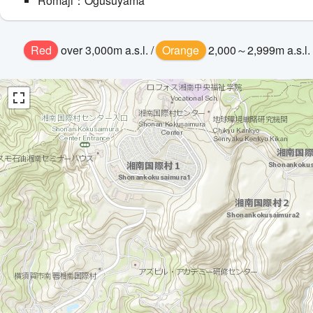
Romaji：Ogusuyama
Red
over 3,000m a.s.l. /
Orange
2,000～2,999m a.s.l. 