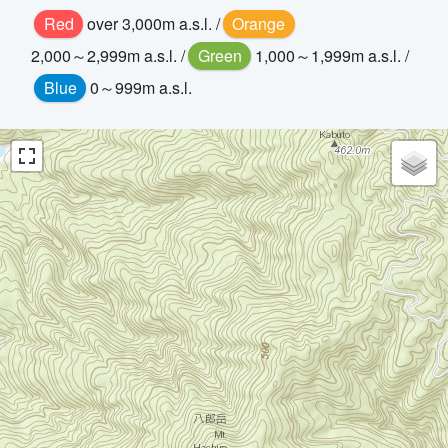
Red
over 3,000m a.s.l. /
Orange
2,000～2,999m a.s.l. /
Green
1,000～1,999m a.s.l. /
Blue
0～999m a.s.l.