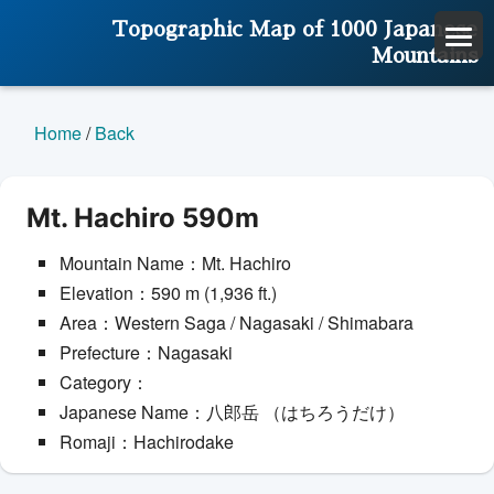
Topographic Map of 1000 Japanese
Mountains
Home
/
Back
Mt. Hachiro 590m
Mountain Name：Mt. Hachiro
Elevation：590 m (1,936 ft.)
Area：Western Saga / Nagasaki / Shimabara
Prefecture：Nagasaki
Category：
Japanese Name：八郎岳 （はちろうだけ）
Romaji：Hachirodake