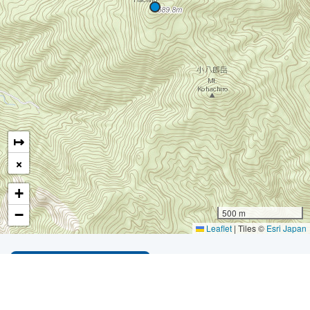
↦
×
+
−
500 m
Leaflet
|
Tiles ©
Esri Japan
LIST OF ALL MOUNTAINS
*
Developer Profile